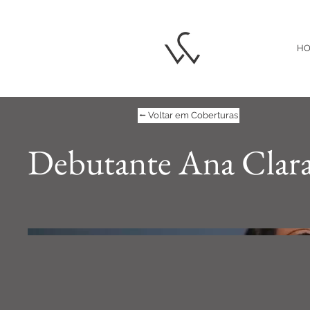
H
⭠ Voltar em Coberturas
Debutante Ana Clar