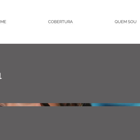
OME
COBERTURA
QUEM SOU
a